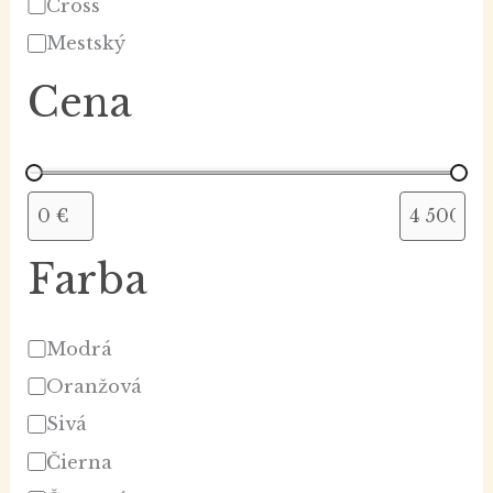
Cross
Mestský
Cena
Farba
Modrá
Oranžová
Sivá
Čierna