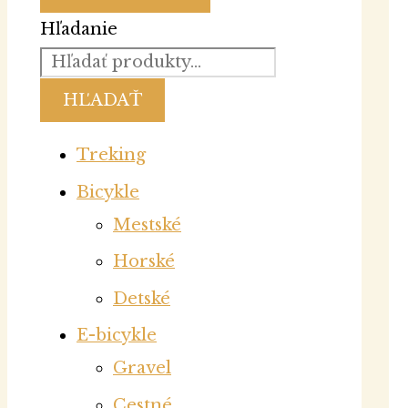
Hľadanie
HĽADAŤ
Treking
Bicykle
Mestské
Horské
Detské
E-bicykle
Gravel
Cestné