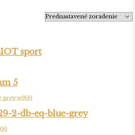
LIOT sport
am 5
9-2-db-eq-blue-grey