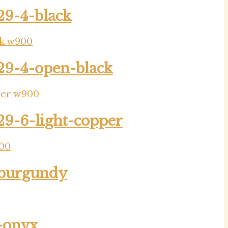
9-4-black
9-4-open-black
9-6-light-copper
-burgundy
k-onyx