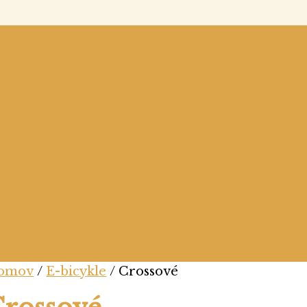
omov
/
E-bicykle
/ Crossové