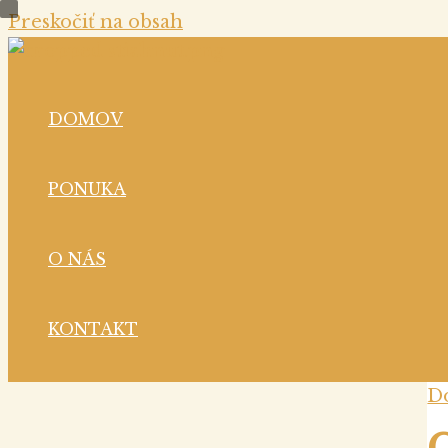
Preskočiť na obsah
DOMOV
PONUKA
O NÁS
KONTAKT
D