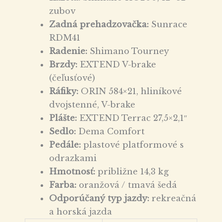
zubov
Zadná prehadzovačka:
Sunrace
RDM41
Radenie:
Shimano Tourney
Brzdy:
EXTEND V-brake
(čeľusťové)
Ráfiky:
ORIN 584×21, hliníkové
dvojstenné, V-brake
Plášte:
EXTEND Terrac 27,5×2,1″
Sedlo:
Dema Comfort
Pedále:
plastové platformové s
odrazkami
Hmotnosť:
približne 14,3 kg
Farba:
oranžová / tmavá šedá
Odporúčaný typ jazdy:
rekreačná
a horská jazda