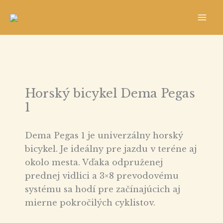
Preskočiť
na
obsah
Horský bicykel Dema Pegas
1
Dema Pegas 1 je univerzálny horský
bicykel. Je ideálny pre jazdu v teréne aj
okolo mesta. Vďaka odpruženej
prednej vidlici a 3×8 prevodovému
systému sa hodí pre začínajúcich aj
mierne pokročilých cyklistov.