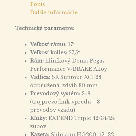
Popis
Ďalšie informácie
Technické parametre:
Veľkosť rámu:
17″
Veľkosť kolies:
27,5″
Rám:
hliníkový Dema Pegas
Performance V-BRAKE Alloy
Vidlica:
SR Suntour XCE28,
odpružená, zdvih 80 mm
Prevodový systém:
3×8
(trojprevodník vpredu + 8
prevodov vzadu)
Kľuky:
EXTEND Triple 42/34/24
zubov
Kazeta:
Shimano HG200, 12–32