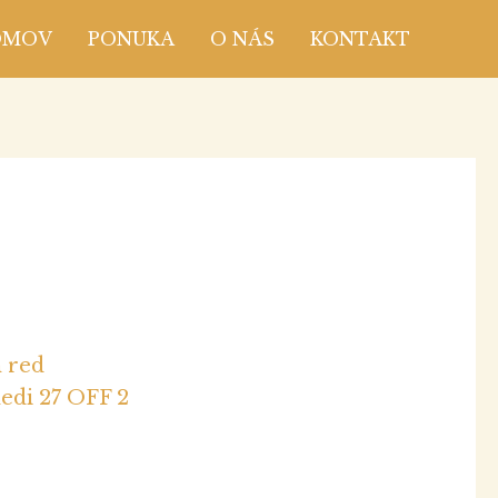
OMOV
PONUKA
O NÁS
KONTAKT
edi 27 OFF 2