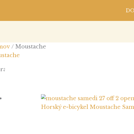
D
mov
/ Moustache
stache
razený jediný výsledok
Horský e-bicykel Moustache Sam